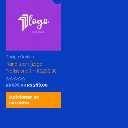
preço
preço
original
atual
era:
é:
R$ 699,00.
R$ 299,00.
Design Gráfico
Plano Start (Logo
Profissional) — R$299,00
R$
699,00
R$
299,00
Avaliação
0
de
5
Adicionar ao
carrinho