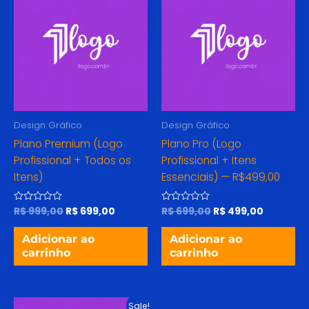
original
atual
original
atual
era:
é:
era:
é:
R$ 999,00.
R$ 699,00.
R$ 699,00.
R$ 499,0
Design Gráfico
Design Gráfico
Plano Premium (Logo
Plano Pro (Logo
Profissional + Todos os
Profissional + Itens
Itens)
Essenciais) — R$499,00
R$
999,00
R$
699,00
R$
699,00
R$
499,00
Avaliação
Avaliação
0
0
de
de
5
5
Adicionar ao
Adicionar ao
carrinho
carrinho
O
O
Sale!