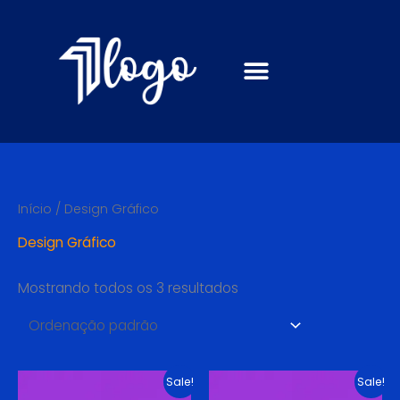
Ir
para
o
conteúdo
Início
/ Design Gráfico
Design Gráfico
Mostrando todos os 3 resultados
O
O
O
O
Sale!
Sale!
preço
preço
preço
preço